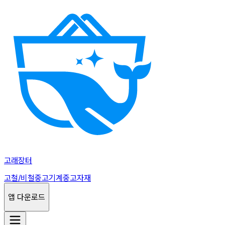
고래장터
고철/비철
중고기계
중고자재
앱 다운로드