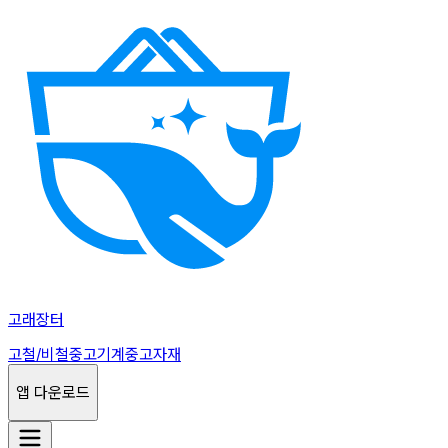
고래장터
고철/비철
중고기계
중고자재
앱 다운로드